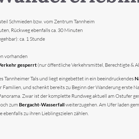
teil Schmieden bzw. vom Zentrum Tannheim
uten, Rückweg ebenfalls ca. 30 Minuten
gehbar): ca. 1 Stunde
en vorhanden
 Verkehr gesperrt
(nur öffentliche Verkehrsmittel, Berechtigte &
s Tannheimer Tals und liegt eingebettet in ein beeindruckendes
N
h für Familien, und schenkt bereits zu Beginn der Wanderung erste
orama. Zwar ist der komplette Rundweg aktuell am Ostufer gesp
 noch zum
Bergacht-Wasserfall
weiterzugehen. Am Ufer laden gem
ebenfalls zu ihren Lieblingszielen zählen.