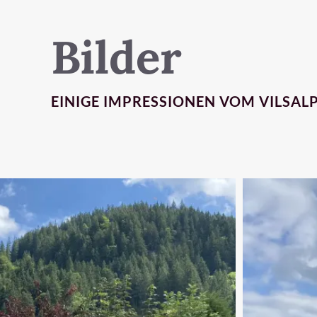
Bilder
WILLKOMMEN
EINIGE IMPRESSIONEN VOM VILSAL
UNTERKÜNFTE
THEMEN
REGIONEN
ERLEBEN