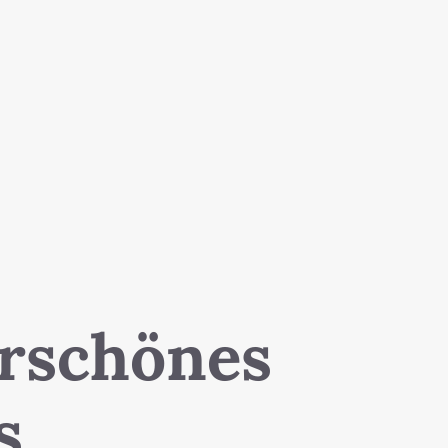
erschönes
s