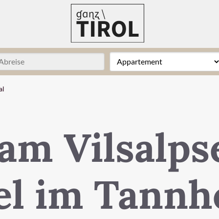
al
m Vilsalps
el im Tannh