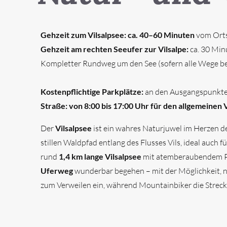
Gehzeit zum Vilsalpsee: ca. 40–60 Minuten
vom Orts
Gehzeit am rechten Seeufer zur Vilsalpe:
ca. 30 Min
Kompletter Rundweg um den See (sofern alle Wege be
Kostenpflichtige Parkplätze:
an den Ausgangspunkt
Straße: von 8:00 bis 17:00 Uhr für den allgemeinen
Der
Vilsalpsee
ist ein wahres Naturjuwel im Herzen de
stillen Waldpfad entlang des Flusses Vils, ideal auc
rund
1,4 km lange Vilsalpsee
mit atemberaubendem Pan
Uferweg
wunderbar begehen – mit der Möglichkeit,
zum Verweilen ein, während Mountainbiker die Strecke 