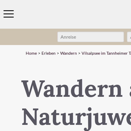
Home
Erleben
Wandern
Vilsalpsee im Tannheimer T
Wandern a
Naturjuw