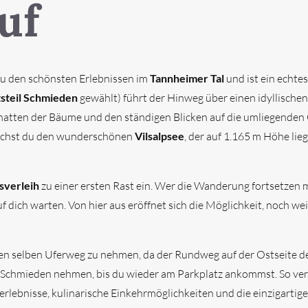
uf
zu den schönsten Erlebnissen im
Tannheimer Tal
und ist ein echtes
tsteil Schmieden
gewählt) führt der Hinweg über einen idyllische
hatten der Bäume und den ständigen Blicken auf die umliegenden 
eichst du den wunderschönen
Vilsalpsee
, der auf 1.165 m Höhe lie
sverleih
zu einer ersten Rast ein. Wer die Wanderung fortsetzen mö
auf dich warten. Von hier aus eröffnet sich die Möglichkeit, noch 
den selben Uferweg zu nehmen, da der Rundweg auf der Ostseite de
il Schmieden nehmen, bis du wieder am Parkplatz ankommst. So ve
erlebnisse, kulinarische Einkehrmöglichkeiten und die einzigartig