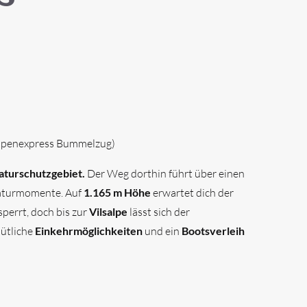
 Alpenexpress Bummelzug)
aturschutzgebiet.
Der Weg dorthin führt über einen
 Naturmomente. Auf
1.165 m Höhe
erwartet dich der
errt, doch bis zur
Vilsalpe
lässt sich der
ütliche
Einkehrmöglichkeiten
und ein
Bootsverleih