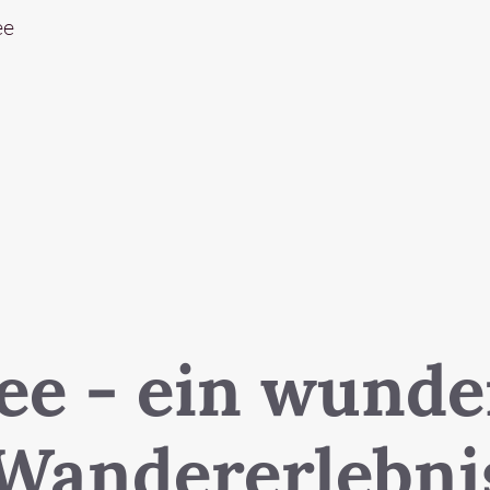
ee
see - ein wund
Wandererlebni