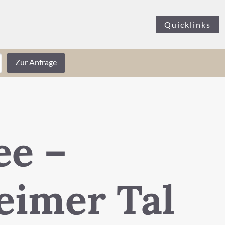
Quicklinks
Zur Anfrage
ee –
eimer Tal