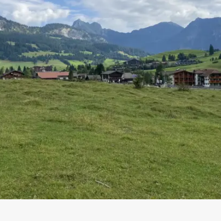
TES
» WANDERN
& KONTAKT
only
Urlaub mit Hund