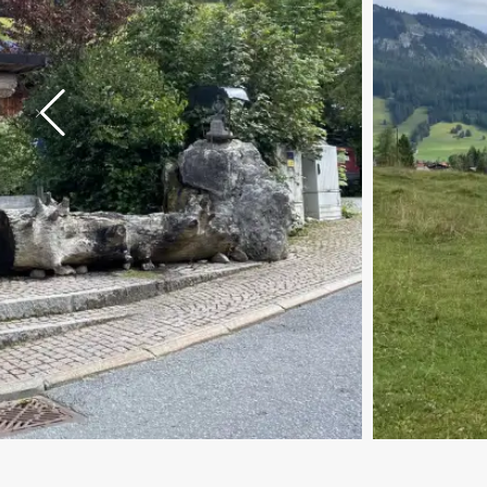
» ÜBERSICHT
» SEHENSWER
INFORMATION 
Schnellanfrage
Highlights
Unterkünfte
Wellness
Adults 