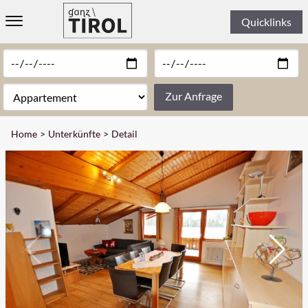
Quicklinks
WILLKOMMEN
UNTERKÜNFTE
Zur Anfrage
» ALLE UNTERKÜNFTE
Home
Unterkünfte
Detail
» HOTELS
» FERIENWOHNUNGEN
» CHALETS & LODGES
» PENSIONEN
THEMEN
REGIONEN
ERLEBEN
INFORMATION & KONTAKT