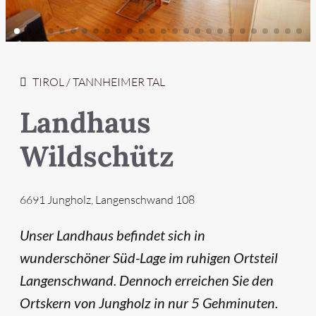
Schnellanfrage
Highlights
TIROL / TANNHEIMER TAL
Landhaus
Unterkünfte
Wellness
Adults only
Wildschütz
Urlaub mit Hund
6691 Jungholz, Langenschwand 108
Unser Landhaus befindet sich in
wunderschöner Süd-Lage im ruhigen Ortsteil
Langenschwand. Dennoch erreichen Sie den
Ortskern von Jungholz in nur 5 Gehminuten.