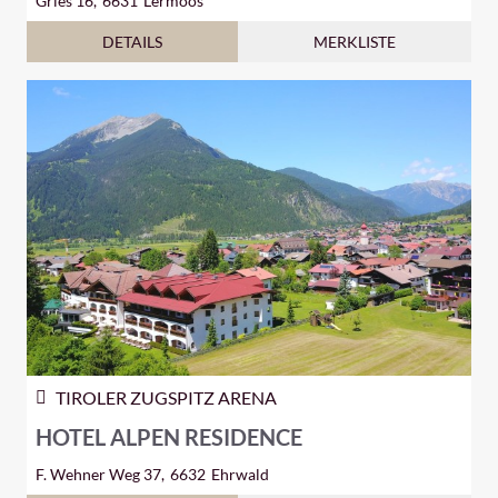
Gries 16,
6631
Lermoos
DETAILS
MERKLISTE
TIROLER ZUGSPITZ ARENA
HOTEL ALPEN RESIDENCE
F. Wehner Weg 37,
6632
Ehrwald