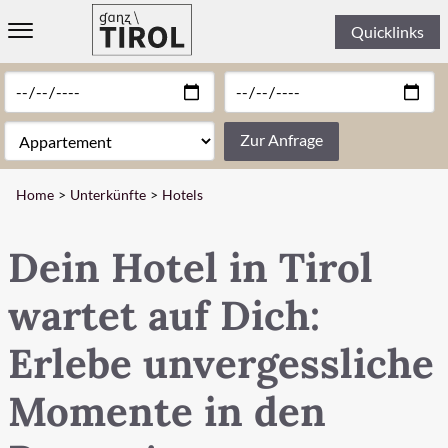
Quicklinks
WILLKOMMEN
UNTERKÜNFTE
Zur Anfrage
» ALLE UNTERKÜNFTE
Home
Unterkünfte
Hotels
» HOTELS
» FERIENWOHNUNGEN
Dein Hotel in Tirol
» CHALETS & LODGES
» PENSIONEN
wartet auf Dich:
THEMEN
Erlebe unvergessliche
REGIONEN
Momente in den
ERLEBEN
INFORMATION & KONTAKT