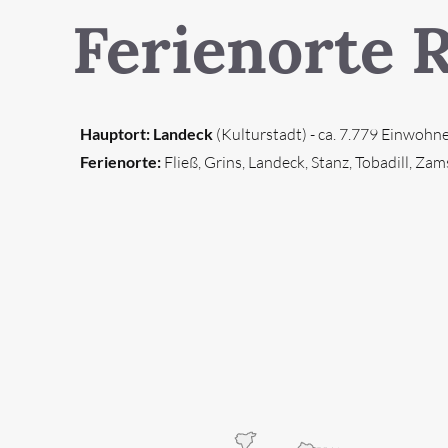
INFORMATION 
Ferienorte 
Schnellanfrage
Hauptort: Landeck
(Kulturstadt) - ca. 7.779 Einwohn
Highlights
Ferienorte:
Fließ, Grins, Landeck, Stanz, Tobadill, Zam
Unterkünfte
Wellness
Adults 