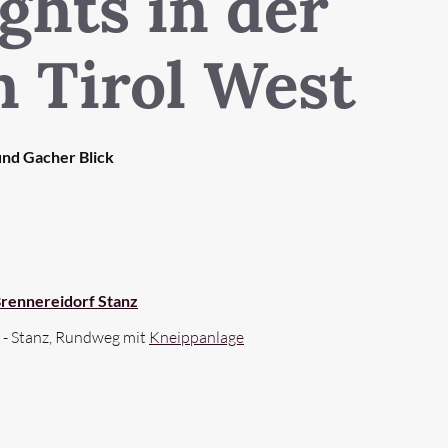
ghts in der
n Tirol West
nd Gacher Blick
rennereidorf Stanz
 - Stanz,
Rundweg mit
Kneippanlage