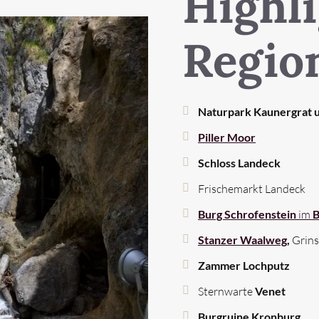
Highli
Regio
Naturpark Kaunergrat u
Piller Moor
Schloss Landeck
Frischemarkt Landeck
Burg Schrofenstein
im
B
Stanzer Waalweg
,
Grins
Zammer Lochputz
Sternwarte
Venet
Burgruine Kronburg