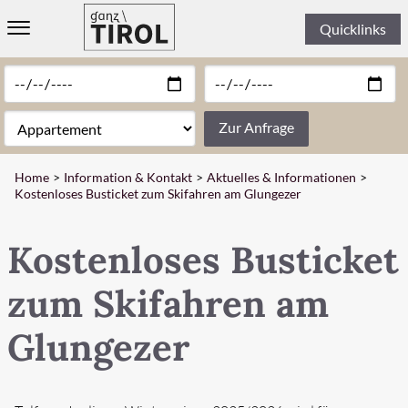
Quicklinks
WILLKOMMEN
UNTERKÜNFTE
Zur Anfrage
THEMEN
Home
Information & Kontakt
Aktuelles & Informationen
REGIONEN
Kostenloses Busticket zum Skifahren am Glungezer
ERLEBEN
Kostenloses Busticket
INFORMATION & KONTAKT
» ÜBERSICHT
zum Skifahren am
» PARTNER
Glungezer
» AKTUELLES & INFORMATIONEN
» FAKTEN & ZAHLEN