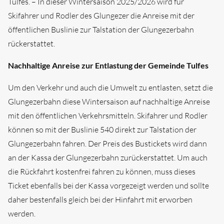
Tulfes. – In dieser Wintersaison 2025/2026 wird für
Schnellanfrage
Skifahrer und Rodler des Glungezer die Anreise mit der
öffentlichen Buslinie zur Talstation der Glungezerbahn
Highlights
rückerstattet.
Unterkünfte
Wellness
Adults only
Nachhaltige Anreise zur Entlastung der Gemeinde Tulfes
Um den Verkehr und auch die Umwelt zu entlasten, setzt die
Urlaub mit Hund
Glungezerbahn diese Wintersaison auf nachhaltige Anreise
mit den öffentlichen Verkehrsmitteln. Skifahrer und Rodler
können so mit der Buslinie 540 direkt zur Talstation der
Glungezerbahn fahren. Der Preis des Bustickets wird dann
an der Kassa der Glungezerbahn zurückerstattet. Um auch
die Rückfahrt kostenfrei fahren zu können, muss dieses
Ticket ebenfalls bei der Kassa vorgezeigt werden und sollte
daher bestenfalls gleich bei der Hinfahrt mit erworben
werden.