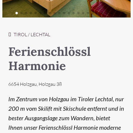
Schnellanfrage
Highlights
TIROL / LECHTAL
Ferienschlössl
Unterkünfte
Wellness
Adults only
Harmonie
Urlaub mit Hund
6654 Holzgau, Holzgau 38
Im Zentrum von Holzgau im Tiroler Lechtal, nur
200 m vom Skilift mit Skischule entfernt und in
bester Ausgangslage zum Wandern, bietet
Ihnen unser Ferienschlössl Harmonie moderne