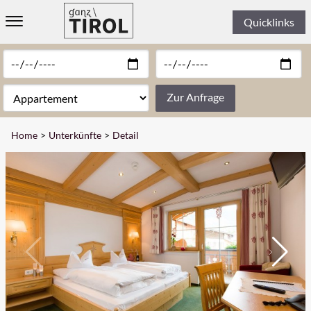
Quicklinks
WILLKOMMEN
UNTERKÜNFTE
Zur Anfrage
» ALLE UNTERKÜNFTE
Home
Unterkünfte
Detail
» HOTELS
» FERIENWOHNUNGEN
» CHALETS & LODGES
» PENSIONEN
THEMEN
REGIONEN
ERLEBEN
INFORMATION & KONTAKT