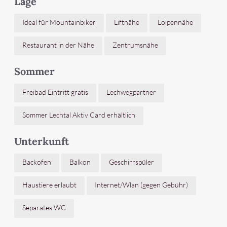
Lage
Ideal für Mountainbiker
Liftnähe
Loipennähe
Restaurant in der Nähe
Zentrumsnähe
Sommer
Freibad Eintritt gratis
Lechwegpartner
Sommer Lechtal Aktiv Card erhältlich
Unterkunft
Backofen
Balkon
Geschirrspüler
Haustiere erlaubt
Internet/Wlan (gegen Gebühr)
Separates WC