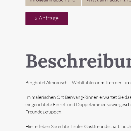
» Anfrage
WILLKOMMEN
Beschreibu
UNTERKÜNFTE
» ALLE UNTERKÜNFTE
» HO
Berghotel Almrausch – Wohlfühlen inmitten der Tiro
» PENSIONEN
THEMEN
Im malerischen Ort Berwang-Rinnen erwartet Sie das 
eingerichtete Einzel- und Doppelzimmer sowie gesch
Freundesgruppen.
REGIONEN
Hier erleben Sie echte Tiroler Gastfreundschaft, höc