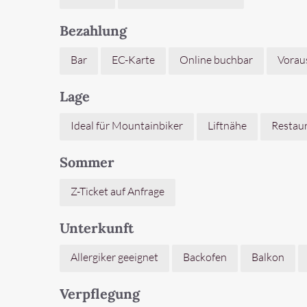
Bezahlung
Bar
EC-Karte
Online buchbar
Vorau
Lage
Ideal für Mountainbiker
Liftnähe
Restaur
Sommer
Z-Ticket auf Anfrage
Unterkunft
Allergiker geeignet
Backofen
Balkon
Verpflegung