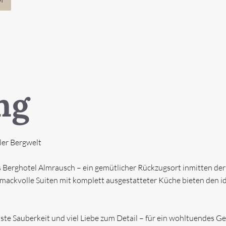
ng
TELS
» FERIENWOHNUNGEN
» CHA
ler Bergwelt
Berghotel Almrausch – ein gemütlicher Rückzugsort inmitten der 
mackvolle Suiten mit komplett ausgestatteter Küche bieten den i
hste Sauberkeit und viel Liebe zum Detail – für ein wohltuendes G