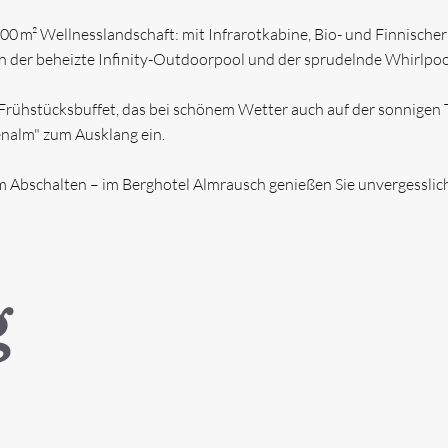
00 m² Wellnesslandschaft: mit Infrarotkabine, Bio- und Finnisc
der beheizte Infinity-Outdoorpool und der sprudelnde Whirlpool 
& KONTAKT
 Frühstücksbuffet, das bei schönem Wetter auch auf der sonnigen 
enalm" zum Ausklang ein.
m Abschalten – im Berghotel Almrausch genießen Sie unvergesslich
g
only
Urlaub mit Hund