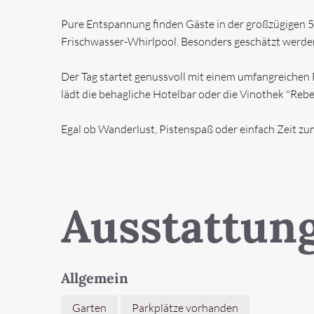
ERLEBEN
Pure Entspannung finden Gäste in der großzügigen 5
Frischwasser-Whirlpool. Besonders geschätzt werden 
INFORMATION 
Der Tag startet genussvoll mit einem umfangreichen
lädt die behagliche Hotelbar oder die Vinothek "Reb
Schnellanfrage
Egal ob Wanderlust, Pistenspaß oder einfach Zeit zu
Highlights
Ausstattun
Unterkünfte
Wellness
Adults 
Allgemein
Garten
Parkplätze vorhanden