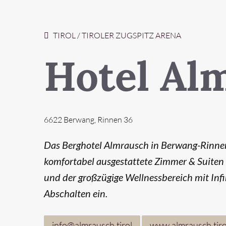
TIROL / TIROLER ZUGSPITZ ARENA
Hotel Al
6622 Berwang, Rinnen 36
Das Berghotel Almrausch in Berwang-Rinnen 
komfortabel ausgestattete Zimmer & Suiten m
und der großzügige Wellnessbereich mit In
Abschalten ein.
info@almrausch.tirol
www.almrausch.tiro